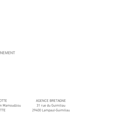
OTTE
AGENCE BRETAGNE
aïm Mamoudzou
31 rue du Guimiliau
OTTE
29400 Lampaul-Guimiliau