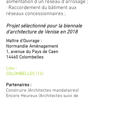
alimentation d’un réseau d’arrosage ;
· Raccordement du bâtiment aux
réseaux concessionnaires ;
Projet sélectionné pour la biennale
d'architecture de Venise en 2018
Maître d’Ouvrage :
Normandie Aménagement
1, avenue du Pays de Caen
14460 Colombelles
Lieu :
COLOMBELLES (14)
Partenaires :
Construire (Architectes mandataires)
Encore Heureux (Architectes suivi de
projet)
Liliana Motta (Paysagiste)
Jean-Christophe Denise (Architecte)
Albert&Co (HQE)
LigneBE (Structure)
TE ingénierie (Fluide thermique)