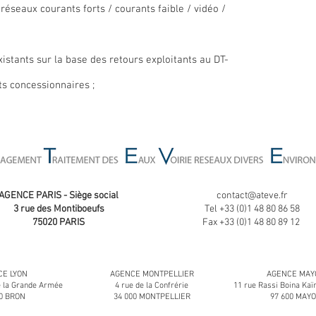
éseaux courants forts / courants faible / vidéo /
istants sur la base des retours exploitants au DT-
ts concessionnaires ;
AGENCE PARIS - Siège social
contact@ateve.fr
3 rue des Montiboeufs
Tel +33 (0)1 48 80 86 58
75020 PARIS
Fax +33 (0)1 48 80 89 12
E LYON
AGENCE MONTPELLIER
AGENCE MAY
e la Grande Armée
4 rue de la Confrérie
11 rue Rassi Boina K
00 BRON
34 000 MONTPELLIER
97 600 MAY