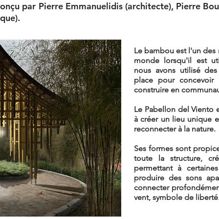
onçu par Pierre Emmanuelidis (architecte), Pierre Bouc
que).
Le bambou est l'un des 
monde lorsqu'il est ut
nous avons utilisé des
place pour concevoir u
construire en communau
Le Pabellon del Viento 
à créer un lieu unique 
reconnecter à la nature.
Ses formes sont propices
toute la structure, c
permettant à certain
produire des sons apais
connecter profondémen
vent, symbole de liberté