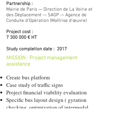
Partnership :
Mairie de Paris — Direction de La Voirie et
des Déplacement — SAGP — Agence de
Conduite d’Opération (Maîtrise d’œuvre)
Project cost :
7 300 000
€ HT
Study completion date : 2017
MISSION : Project management
assistance
Create bus platform
Case study of traffic signs
Project financial viability evaluation
Specific bus layout design ( gyration
checking, optimization of intermodal
transportation, installation of road
separator)