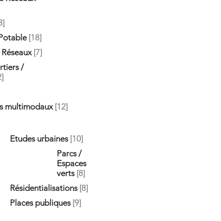
8]
Potable
[18
]
 Réseaux
[7]
tiers /
2]
es multimodaux
[12]
Etudes urbaines
[10]
Parcs /
Espaces
verts
[8]
Résidentialisations
[8]
Places publiques
[9]